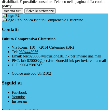
disabilitati. È possibile consultare l'elenco nella pagina della cookie
policy.
Accetta tutti
Salva le preferenze
Istituto Comprensivo Cisternino
Contatti
Istituto Comprensivo Cisternino
Via Roma, 110 - 72014 Cisternino (BR)
Tel:
0804448036
Email:
bric820003@istruzione.it
Link per inviare una mail
PEC:
bric820003@pec.istruzione.it
Link per inviare una mail
C.F.: 90042580747
Codice univoco UFR102
Seguici su
Facebook
Youtube
Instagram