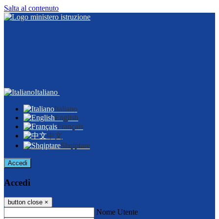
Salta al contenuto
Italiano
Italiano
English
Français
中文
Shqiptare
Accedi
Accedi
button close
×
Nome Utente