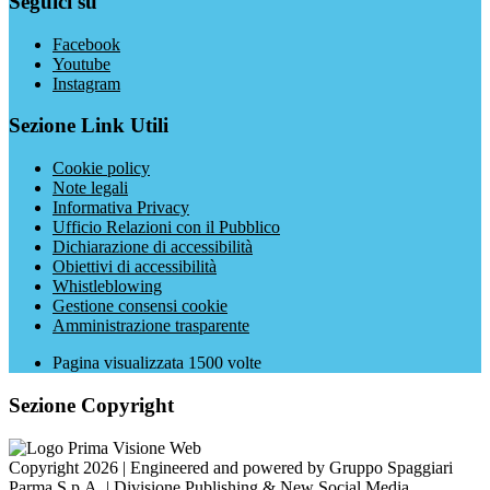
Seguici su
Facebook
Youtube
Instagram
Sezione Link Utili
Cookie policy
Note legali
Informativa Privacy
Ufficio Relazioni con il Pubblico
Dichiarazione di accessibilità
Obiettivi di accessibilità
Whistleblowing
Gestione consensi cookie
Amministrazione trasparente
Pagina visualizzata
1500
volte
Sezione Copyright
Copyright 2026 | Engineered and powered by Gruppo Spaggiari
Parma S.p.A. | Divisione Publishing & New Social Media