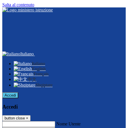
Salta al contenuto
Italiano
Italiano
English
Français
中文
Shqiptare
Accedi
Accedi
button close
×
Nome Utente