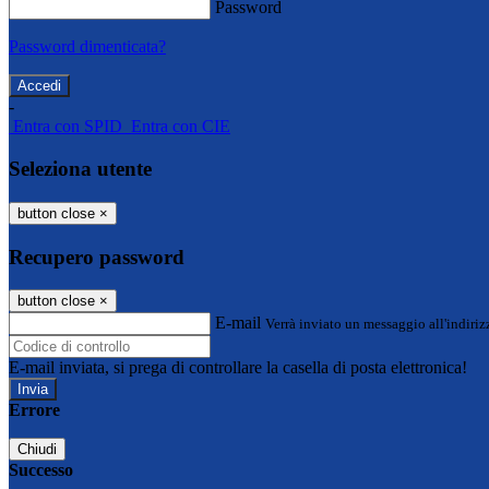
Password
Password dimenticata?
-
Entra con SPID
Entra con CIE
Seleziona utente
button close
×
Recupero password
button close
×
E-mail
Verrà inviato un messaggio all'indirizz
E-mail inviata, si prega di controllare la casella di posta elettronica!
Errore
Chiudi
Successo