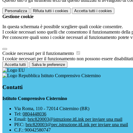
Questo sito o gli strumenti terzi da questo utilizzati si avvalgono di coo
Personalizza
Rifiuta tutti
i cookies
Accetta tutti
i cookies
Gestione cookie
In questa schermata è possibile scegliere quali cookie consentire.
I cookie necessari sono quelli che consentono il funzionamento della pi
Per conoscere quali sono i cookie necessari al funzionamento potete v
Cookie necessari per il funzionamento
I cookie necessari per il funzionamento non possono essere disabilitati.
Accetta tutti
Salva le preferenze
Istituto Comprensivo Cisternino
Contatti
Istituto Comprensivo Cisternino
Via Roma, 110 - 72014 Cisternino (BR)
Tel:
0804448036
Email:
bric820003@istruzione.it
Link per inviare una mail
PEC:
bric820003@pec.istruzione.it
Link per inviare una mail
C.F.: 90042580747