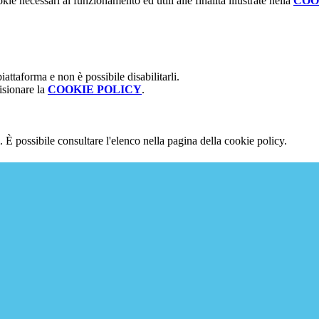
kie necessari al funzionamento ed utili alle finalità illustrate nella
COO
attaforma e non è possibile disabilitarli.
isionare la
COOKIE POLICY
.
 È possibile consultare l'elenco nella pagina della cookie policy.