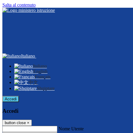
Salta al contenuto
Italiano
Italiano
English
Français
中文
Shqiptare
Accedi
Accedi
button close
×
Nome Utente