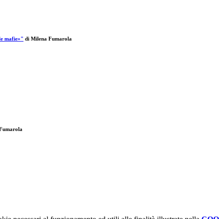
le mafie»"
di Milena Fumarola
a Fumarola