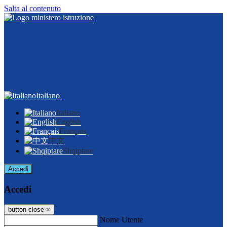
Salta al contenuto
Italiano
Italiano
English
Français
中文
Shqiptare
Accedi
Accedi
button close
×
Nome Utente