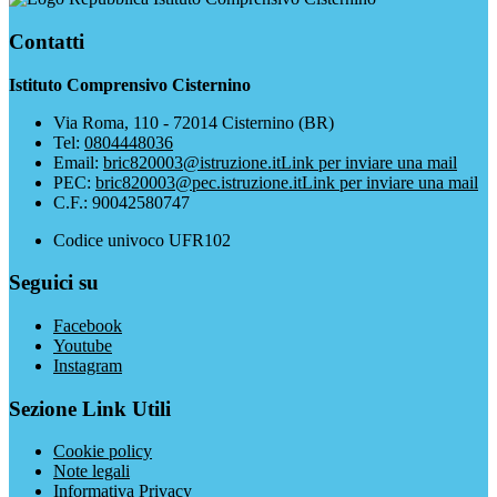
Contatti
Istituto Comprensivo Cisternino
Via Roma, 110 - 72014 Cisternino (BR)
Tel:
0804448036
Email:
bric820003@istruzione.it
Link per inviare una mail
PEC:
bric820003@pec.istruzione.it
Link per inviare una mail
C.F.: 90042580747
Codice univoco UFR102
Seguici su
Facebook
Youtube
Instagram
Sezione Link Utili
Cookie policy
Note legali
Informativa Privacy