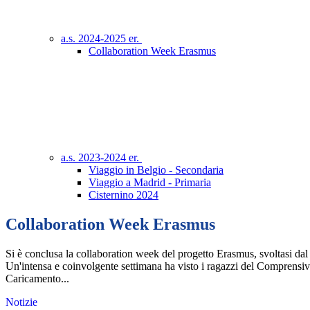
a.s. 2024-2025 er.
Collaboration Week Erasmus
a.s. 2023-2024 er.
Viaggio in Belgio - Secondaria
Viaggio a Madrid - Primaria
Cisternino 2024
Collaboration Week Erasmus
Si è conclusa la collaboration week del progetto Erasmus, svoltasi da
Un'intensa e coinvolgente settimana ha visto i ragazzi del Comprensivo
Caricamento...
Notizie