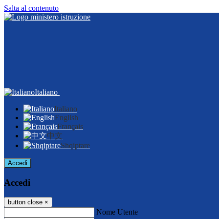
Salta al contenuto
Italiano
Italiano
English
Français
中文
Shqiptare
Accedi
Accedi
button close
×
Nome Utente