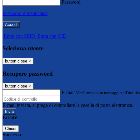
Password
Password dimenticata?
-
Entra con SPID
Entra con CIE
Seleziona utente
button close
×
Recupero password
button close
×
E-mail
Verrà inviato un messaggio all'indirizz
E-mail inviata, si prega di controllare la casella di posta elettronica!
Errore
Chiudi
Successo