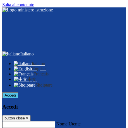
Salta al contenuto
Italiano
Italiano
English
Français
中文
Shqiptare
Accedi
Accedi
button close
×
Nome Utente