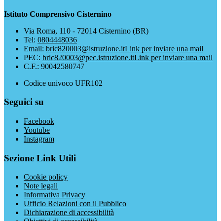
Istituto Comprensivo Cisternino
Via Roma, 110 - 72014 Cisternino (BR)
Tel:
0804448036
Email:
bric820003@istruzione.it
Link per inviare una mail
PEC:
bric820003@pec.istruzione.it
Link per inviare una mail
C.F.: 90042580747
Codice univoco UFR102
Seguici su
Facebook
Youtube
Instagram
Sezione Link Utili
Cookie policy
Note legali
Informativa Privacy
Ufficio Relazioni con il Pubblico
Dichiarazione di accessibilità