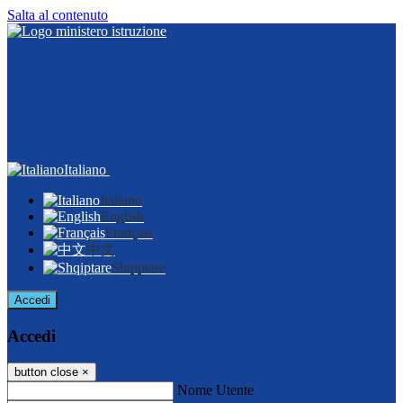
Salta al contenuto
Italiano
Italiano
English
Français
中文
Shqiptare
Accedi
Accedi
button close
×
Nome Utente