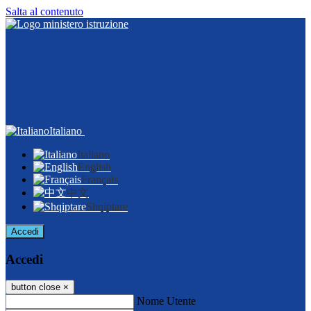
Salta al contenuto
Italiano
Italiano
English
Français
中文
Shqiptare
Accedi
Accedi
button close
×
Nome Utente