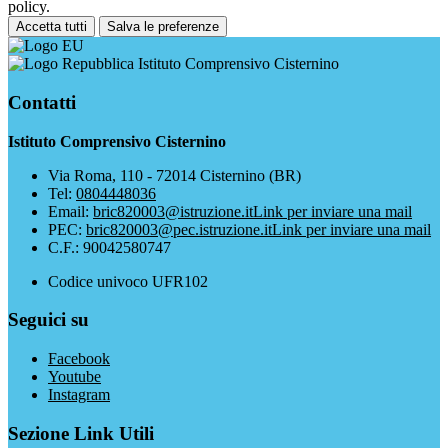
policy.
Accetta tutti
Salva le preferenze
Istituto Comprensivo Cisternino
Contatti
Istituto Comprensivo Cisternino
Via Roma, 110 - 72014 Cisternino (BR)
Tel:
0804448036
Email:
bric820003@istruzione.it
Link per inviare una mail
PEC:
bric820003@pec.istruzione.it
Link per inviare una mail
C.F.: 90042580747
Codice univoco UFR102
Seguici su
Facebook
Youtube
Instagram
Sezione Link Utili