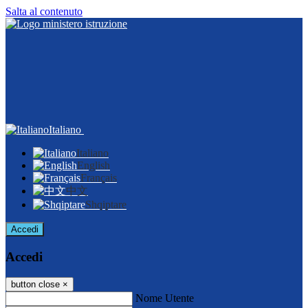
Salta al contenuto
Italiano
Italiano
English
Français
中文
Shqiptare
Accedi
Accedi
button close
×
Nome Utente