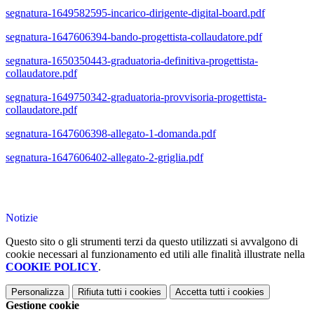
segnatura-1649582595-incarico-dirigente-digital-board.pdf
segnatura-1647606394-bando-progettista-collaudatore.pdf
segnatura-1650350443-graduatoria-definitiva-progettista-
collaudatore.pdf
segnatura-1649750342-graduatoria-provvisoria-progettista-
collaudatore.pdf
segnatura-1647606398-allegato-1-domanda.pdf
segnatura-1647606402-allegato-2-griglia.pdf
Notizie
Questo sito o gli strumenti terzi da questo utilizzati si avvalgono di
cookie necessari al funzionamento ed utili alle finalità illustrate nella
COOKIE POLICY
.
Personalizza
Rifiuta tutti
i cookies
Accetta tutti
i cookies
Gestione cookie