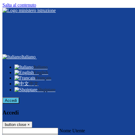
Salta al contenuto
Italiano
Italiano
English
Français
中文
Shqiptare
Accedi
Accedi
button close
×
Nome Utente