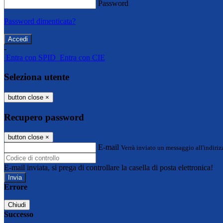
Password
Password dimenticata?
-
Entra con SPID
Entra con CIE
Seleziona utente
button close
×
Recupero password
button close
×
E-mail
Verrà inviato un messaggio all'indirizz
E-mail inviata, si prega di controllare la casella di posta elettronica!
Errore
Chiudi
Successo