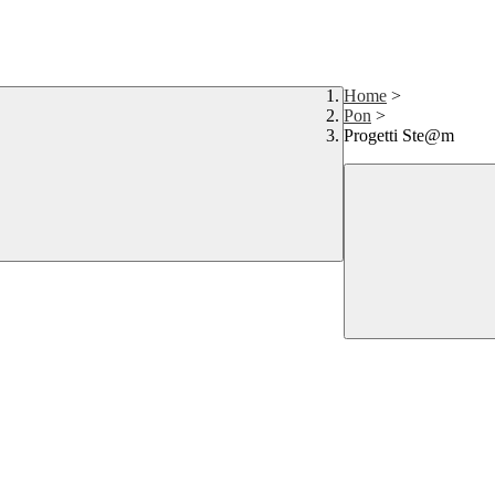
Home
>
Pon
>
Progetti Ste@m