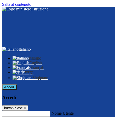
Salta al contenuto
Italiano
Italiano
English
Français
中文
Shqiptare
Accedi
Accedi
button close
×
Nome Utente