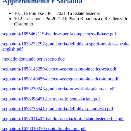
Apprendimento e Socialità
10.1.1a Pon Fse - Pu - 2021-16 Estate Insieme
10.2.2a-fsepon - Pu-2021-16 Piano Ripartenza e Resilienza Ic
Cisternino
segnatura-1655462119-bando-esperti-competenze-di-base.pdf
segnatura-1678272797-graduatoria-definitiva-esperti-pon-lets-speak-
english.pdf
modello domanda per esperto.doc
segnatura-1658143250-decreto-assegnazione-incarico-esp.pdf
segnatura-1658140456-decreto-assegnazione-incarico-tutor.pdf
segnatura-1658230243-graduatoria-provvisioria-piano-es.pdf
segnatura-1658398451-incarico-dirigente-socialit.pdf
segnatura-1658733541-graduatoria-definitiva-piano-esta.pdf
segnatura-1657011407-bando-associazioni-e-state-insieme-bis.pdf
segnatura-1659010370-contratto-alverare.pdf