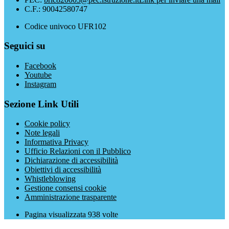
C.F.: 90042580747
Codice univoco UFR102
Seguici su
Facebook
Youtube
Instagram
Sezione Link Utili
Cookie policy
Note legali
Informativa Privacy
Ufficio Relazioni con il Pubblico
Dichiarazione di accessibilità
Obiettivi di accessibilità
Whistleblowing
Gestione consensi cookie
Amministrazione trasparente
Pagina visualizzata
938
volte