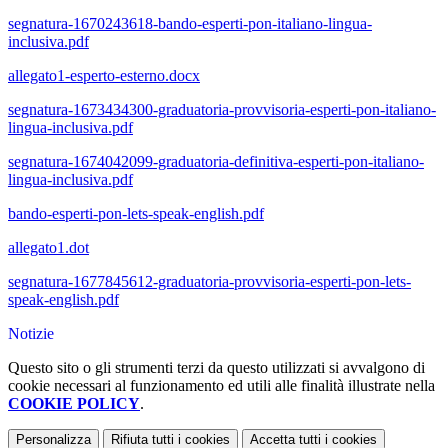
segnatura-1670243618-bando-esperti-pon-italiano-lingua-
inclusiva.pdf
allegato1-esperto-esterno.docx
segnatura-1673434300-graduatoria-provvisoria-esperti-pon-italiano-
lingua-inclusiva.pdf
segnatura-1674042099-graduatoria-definitiva-esperti-pon-italiano-
lingua-inclusiva.pdf
bando-esperti-pon-lets-speak-english.pdf
allegato1.dot
segnatura-1677845612-graduatoria-provvisoria-esperti-pon-lets-
speak-english.pdf
Notizie
Questo sito o gli strumenti terzi da questo utilizzati si avvalgono di
cookie necessari al funzionamento ed utili alle finalità illustrate nella
COOKIE POLICY
.
Personalizza
Rifiuta tutti
i cookies
Accetta tutti
i cookies