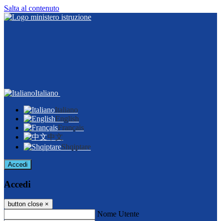
Salta al contenuto
Italiano
Italiano
English
Français
中文
Shqiptare
Accedi
Accedi
button close
×
Nome Utente