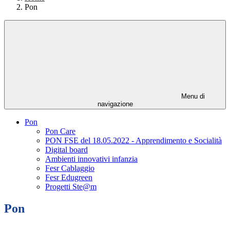
Pon
Menu di
navigazione
Pon
Pon Care
PON FSE del 18.05.2022 - Apprendimento e Socialità
Digital board
Ambienti innovativi infanzia
Fesr Cablaggio
Fesr Edugreen
Progetti Ste@m
Pon